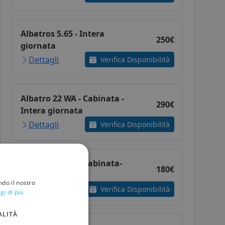
Albatros 5.65 - Intera
250€
giornata
Dettagli
Verifica Disponibilità
Albatro 22 WA - Cabinata -
290€
Intera giornata
Dettagli
Verifica Disponibilità
Albatro 22 WA - Cabinata-
180€
Mezza giornata
ndo il nostro
Dettagli
Verifica Disponibilità
gi di più
ALITÀ