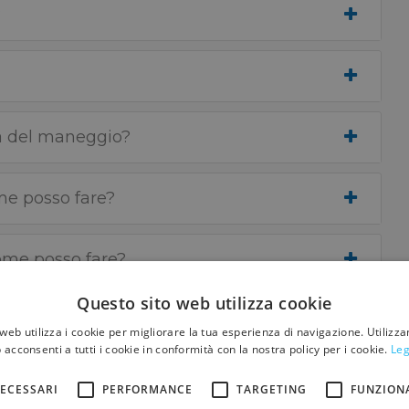
?
ta del maneggio?
me posso fare?
ome posso fare?
Questo sito web utilizza cookie
web utilizza i cookie per migliorare la tua esperienza di navigazione. Utilizza
 acconsenti a tutti i cookie in conformità con la nostra policy per i cookie.
Leg
 è stata confermata?
ECESSARI
PERFORMANCE
TARGETING
FUNZION