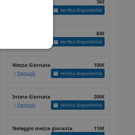
Snorkeling
36€
Verifica Disponibilità
Immersione
84€
Dettagli
Verifica Disponibilità
Mezza Giornata
100€
Dettagli
Verifica Disponibilità
Intera Giornata
200€
Dettagli
Verifica Disponibilità
Neleggio mezza gioranta
110€