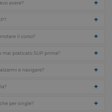
devo avere?
UP?
notare il corso?
ho mai praticato SUP prima?
 alzarmi e navigare?
la?
che per single?