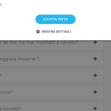
I
 la passeggiata a cavallo?
ACCETTA TUTTO
MOSTRA DETTAGLI
he se non ho mai montato a cavallo?
eggiata insieme ?
?
monto?
a cavallo?