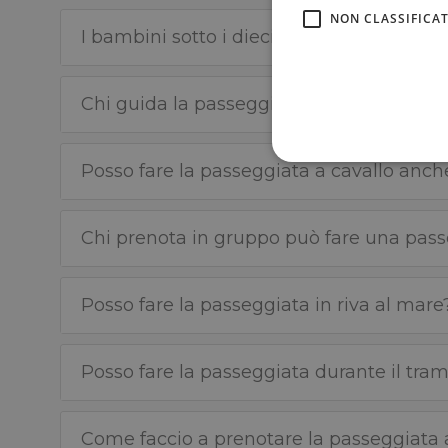
NON CLASSIFICAT
I bambini sotto i dieci anni possono fare
Chi guida la passeggiata a cavallo?
Posso fare la passeggiata a cavallo anc
Chi prenota in gruppo può fare una pass
Posso fare la passeggiata in riva al mare
Posso fare la passeggiata durante il tra
Come faccio a prenotare la passeggiata 