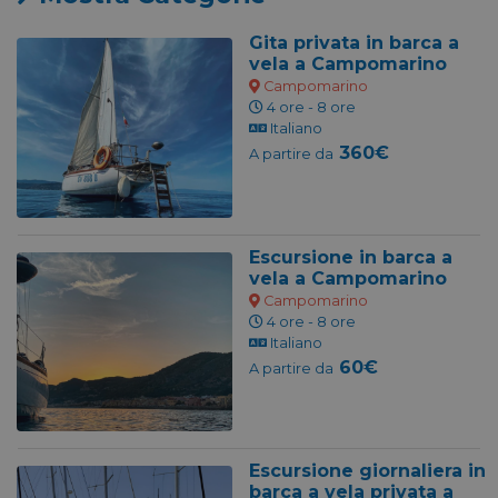
Gita privata in barca a
vela a Campomarino
Campomarino
4 ore - 8 ore
Italiano
360€
A partire da
Escursione in barca a
vela a Campomarino
Campomarino
4 ore - 8 ore
Italiano
60€
A partire da
Escursione giornaliera in
barca a vela privata a