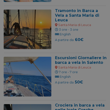
Tramonto in Barca a
Vela a Santa Maria di
Leuca
Santa Maria di Leuca
3 ore - 3 ore
English
60€
A partire da
Escursioni Giornaliere in
barca a vela in Salento
Santa Maria di Leuca
7 ore - 7 ore
English
50€
A partire da
Crociera in barca a vela
nelle Isole Greche