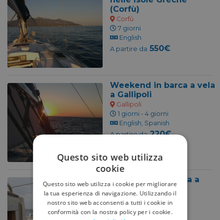
(Corfù)
Corfù
7 giorni
English
550€
A partire da
Weekend in barca a vela
a Gallipoli
Gallipoli
1 giorni - 4 giorni
English, Spanish
220€
A partire da
Non Prenotabile
Questo sito web utilizza
cookie
Gita in Barca a Vela a
Questo sito web utilizza i cookie per migliorare
Taranto
la tua esperienza di navigazione. Utilizzando il
Taranto
nostro sito web acconsenti a tutti i cookie in
0 ore - 8 ore
conformità con la nostra policy per i cookie.
English, italino