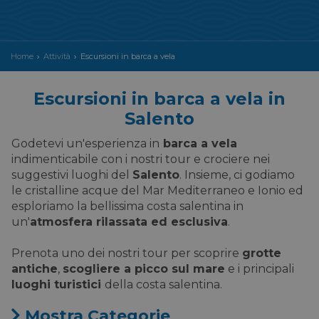
Home
Attività
Escursioni in barca a vela
Escursioni in barca a vela in
Salento
Godetevi un'esperienza in
barca a vela
indimenticabile con i nostri tour e crociere nei
suggestivi luoghi del
Salento
. Insieme, ci godiamo
le cristalline acque del Mar Mediterraneo e Ionio ed
esploriamo la bellissima costa salentina in
un'
atmosfera rilassata ed esclusiva
.
Prenota uno dei nostri tour per scoprire
grotte
antiche
,
scogliere a picco sul mare
e i principali
luoghi turistici
della costa salentina.
Mostra
Categorie