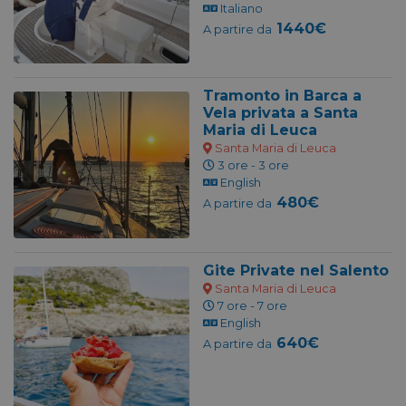
Italiano
1440€
A partire da
Tramonto in Barca a
Vela privata a Santa
Maria di Leuca
Santa Maria di Leuca
3 ore - 3 ore
English
480€
A partire da
Gite Private nel Salento
Santa Maria di Leuca
7 ore - 7 ore
English
640€
A partire da