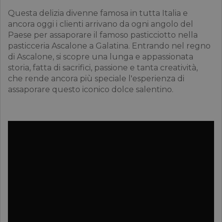
Questa delizia divenne famosa in tutta Italia e
ancora oggi i clienti arrivano da ogni angolo del
Paese per assaporare il famoso pasticciotto nella
pasticceria Ascalone a Galatina. Entrando nel regno
di Ascalone, si scopre una lunga e appassionata
storia, fatta di sacrifici, passione e tanta creatività,
che rende ancora più speciale l'esperienza di
assaporare questo iconico dolce salentino.