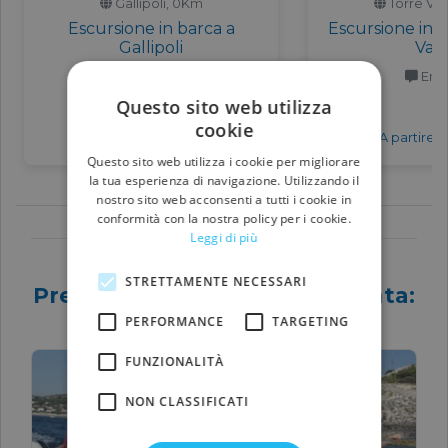
Gallipoli, 0Km
Torre Va
Escursione in barca a
Escursione in b
Gallipoli
Vad
Italiano
Engl
Questo sito web utilizza
cookie
430€
A partire da
A partire 
Questo sito web utilizza i cookie per migliorare
la tua esperienza di navigazione. Utilizzando il
nostro sito web acconsenti a tutti i cookie in
conformità con la nostra policy per i cookie.
Leggi di più
STRETTAMENTE NECESSARI
Prenota un'esperienza correlata:
Food
PERFORMANCE
TARGETING
FUNZIONALITÀ
NON CLASSIFICATI