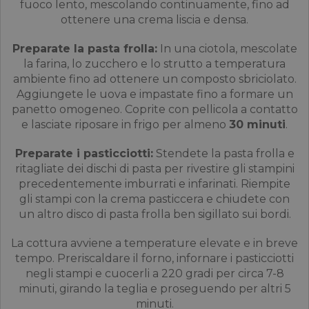
fuoco lento, mescolando continuamente, fino ad
ottenere una crema liscia e densa.
Preparate la pasta frolla:
In una ciotola, mescolate
la farina, lo zucchero e lo strutto a temperatura
ambiente fino ad ottenere un composto sbriciolato.
Aggiungete le uova e impastate fino a formare un
panetto omogeneo. Coprite con pellicola a contatto
e lasciate riposare in frigo per almeno
30 minuti
.
Preparate i pasticciotti:
Stendete la pasta frolla e
ritagliate dei dischi di pasta per rivestire gli stampini
precedentemente imburrati e infarinati. Riempite
gli stampi con la crema pasticcera e chiudete con
un altro disco di pasta frolla ben sigillato sui bordi.
La cottura avviene a temperature elevate e in breve
tempo. Preriscaldare il forno, infornare i pasticciotti
negli stampi e cuocerli a 220 gradi per circa 7-8
minuti, girando la teglia e proseguendo per altri 5
minuti.