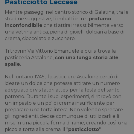
Pasticciotto Leccese
Mentre passeggi nel centro storico di Galatina, tra le
stradine suggestive, ti imbatti in un
profumo
inconfondibile
che ti attira irresistibilmente verso
una vetrina antica, piena di gioielli dolciari a base di
crema, cioccolato e zucchero.
Ti trovi in Via Vittorio Emanuele e qui si trova la
pasticceria Ascalone,
con una lunga storia alle
spalle.
Nel lontano 1745, il pasticciere Ascalone cercò di
ideare un dolce che potesse attirare un numero
adeguato di visitatori attesi per la festa del santo
patrono. Durante i suoi esperimenti, si ritrovò con
un impasto e un po' di crema insufficiente per
preparare una torta intera. Non volendo sprecare
gli ingredienti, decise comunque di utilizzarli e li
mise in una piccola forma di rame, creando così una
piccola torta alla crema: il "
pasticciotto
".