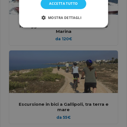
ACCETTA TUTTO
MOSTRA DETTAGLI
Noleggio esclusivo in barca da Castro
Marina
da 120€
Escursione in bici a Gallipoli, tra terra e
mare
da 55€