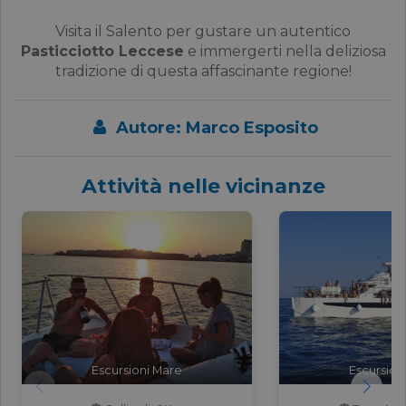
Visita il Salento per gustare un autentico
Pasticciotto Leccese
e immergerti nella deliziosa
tradizione di questa affascinante regione!
Autore: Marco Esposito
Attività nelle vicinanze
Escursioni Mare
Escursion