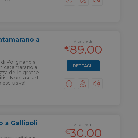
Catamarano a
A partire da
89.00
€
 di Polignano a
DETTAGLI
in catamarano a
ezza delle grotte
tivi. Non lasciarti
 esclusiva!
 a Gallipoli
A partire da
30.00
€