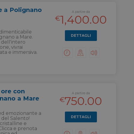
re a Polignano
A partire da
1,400.00
€
ndimenticabile
DETTAGLI
lignano a Mare.
 dell'intero
ne, vivrai
ata e immersiva.
 ore con
A partire da
750.00
gnano a Mare
€
 ed emozionante a
DETTAGLI
del Salento!
ristalline e
Clicca e prenota
nica ed