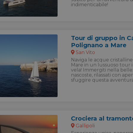
indimenticabile!
Tour di gruppo in 
Polignano a Mare
San Vito
Naviga le acque cristalline
Mare in un lussuoso tour 
vela! Immergiti nella bell
nascoste, rilassati con aperi
sfuggire questa avventura
Crociera al tramonto
Gallipoli