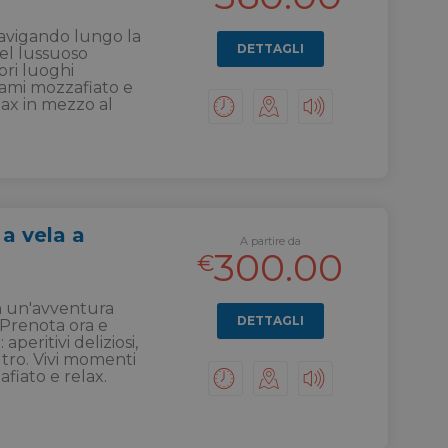
navigando lungo la
DETTAGLI
el lussuoso
ri luoghi
rami mozzafiato e
lax in mezzo al
 a vela a
A partire da
300.00
€
in un'avventura
DETTAGLI
! Prenota ora e
aperitivi deliziosi,
tro. Vivi momenti
fiato e relax.