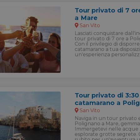
Tour privato di 7 o
a Mare
San Vito
Lasciati conquistare dall'i
tour privato di 7 ore a Po
Con il privilegio di disporre
catamarano a tua disposizio
un'esperienza personalizz
Tour privato di 3:30
catamarano a Poli
San Vito
Naviga in un tour privato
Polignano a Mare, gemma 
Immergetevi nelle acque c
esplorate grotte segrete. 
subito per un'avventura u