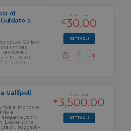
ola di
A partire da
30.00
r Guidato a
€
DETTAGLI
rea presso Gallipoli
 per ammira
 faro storico,
ti la musica a
 Prenota ora!
a Gallipoli
A partire da
3,500.00
€
 unica al mondo e
rirlo è
 elegante yacht,
DETTAGLI
. L'escursione
ghi più suggestivi