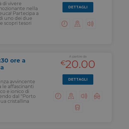
 di vivere
DETTAGLI
mozionante nella
euca! Partecipa a
di uno dei due
 e scopri tesori
A partire da
:30 ore a
20.00
€
ca
DETTAGLI
enza avvincente
 le affascinanti
co e ionico di
tendo dal "Porto
ua cristallina