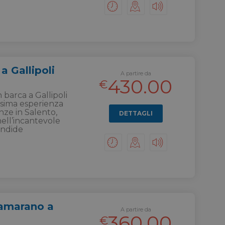
a Gallipoli
A partire da
430.00
€
 barca a Gallipoli
issima esperienza
nze in Salento,
DETTAGLI
ll’incantevole
endide
tamarano a
A partire da
360.00
€