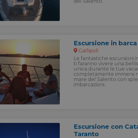
del Salento.
Escursione in barca 
Gallipoli
Le fantastiche escursioni in
ti faranno vivere una bell
unica durante le tue vaca
completamente immersi ne
mare del Salento con spl
imbarcazioni..
Escursione con Ca
Taranto