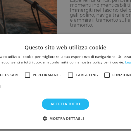
Esperienza unica, panoram
momenti indimenticabili ti
Immergiti nel fascino del
gallipolino, naviga tra le 
e ammira il tramonto sulla c
tramonto.
Questo sito web utilizza cookie
web utilizza i cookie per migliorare la tua esperienza di navigazione. Utilizza
 acconsenti a tutti i cookie in conformità con la nostra policy per i cookie.
Leg
Tour a Punta Pizzo 
Sud) - Gallipoli
ECESSARI
PERFORMANCE
TARGETING
FUNZION
Gallipoli
Esplora con noi la spettac
I
un gioiello nascosto sulla 
Prenota ora il tuo Tour e la
conquistare dalla bellezz
ACCETTA TUTTO
di paradiso!
MOSTRA DETTAGLI