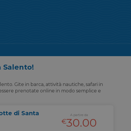
n Salento!
nto. Gite in barca, attività nautiche, safari in
o essere prenotate online in modo semplice e
rotte di Santa
A partire da
30.00
€