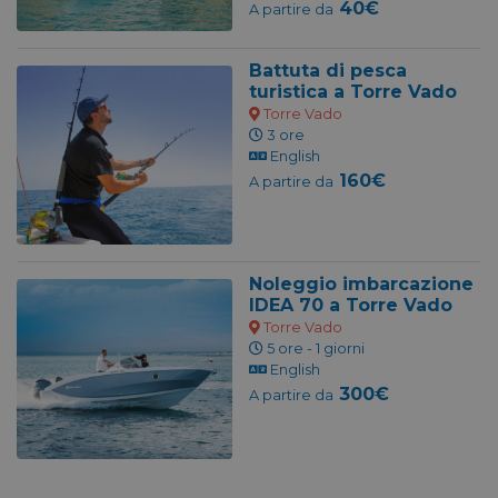
40€
A partire da
Battuta di pesca
turistica a Torre Vado
Torre Vado
3 ore
English
160€
A partire da
Noleggio imbarcazione
IDEA 70 a Torre Vado
Torre Vado
5 ore - 1 giorni
English
300€
A partire da