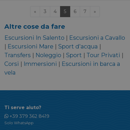
Precedente
(current)
Successiva
«
3
4
5
6
7
»
Altre cose da fare
Escursioni In Salento
|
Escursioni a Cavallo
|
Escursioni Mare
|
Sport d'acqua
|
Transfers
|
Noleggio
|
Sport
|
Tour Privati
|
Corsi
|
Immersioni
|
Escursioni in barca a
vela
Ti serve aiuto?
+39 379 362 8419
Solo WhatsApp