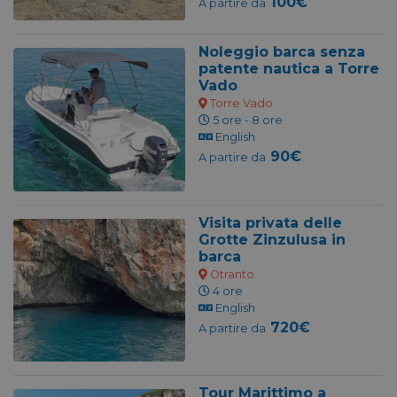
100€
A partire da
Noleggio barca senza
patente nautica a Torre
Vado
Torre Vado
5 ore - 8 ore
English
90€
A partire da
Visita privata delle
Grotte Zinzulusa in
barca
Otranto
4 ore
English
720€
A partire da
Tour Marittimo a