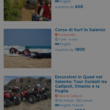
English
60€
A partire da
Corso di Surf in Salento
Fontanelle
1 ore - 4 ore
English
180€
A partire da
Escursioni in Quad nel
Salento: Tour Guidati tra
Gallipoli, Otranto e la
Puglia
Baia di Gallipoli
90 minuti - 180 minuti
English, French