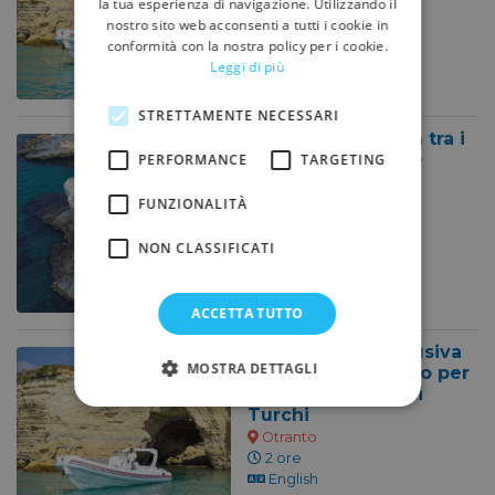
la tua esperienza di navigazione. Utilizzando il
2 ore
nostro sito web acconsenti a tutti i cookie in
English
conformità con la nostra policy per i cookie.
385€
A partire da
Leggi di più
STRETTAMENTE NECESSARI
Escursione Privata tra i
Faraglioni di Torre
PERFORMANCE
TARGETING
Sant'Andrea
FUNZIONALITÀ
Otranto
4 ore
English
NON CLASSIFICATI
576€
A partire da
ACCETTA TUTTO
Esplorazione Esclusiva
MOSTRA DETTAGLI
in barca da Otranto per
visitare la Baia dei
Turchi
Otranto
2 ore
English