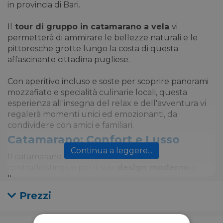
in provincia di Bari.
Il
tour di gruppo
in catamarano a vela
vi
permetterà di ammirare le bellezze naturali e le
pittoresche grotte lungo la costa di questa
affascinante cittadina pugliese.
Con aperitivo incluso e soste per scoprire panorami
mozzafiato e specialità culinarie locali, questa
esperienza all'insegna del relax e dell'avventura vi
regalerà momenti unici ed emozionanti, da
condividere con amici e familiari.
Catamarano: Confort e Lusso
Continua a leggere...
Il catamarano è un'imbarcazione che si
contraddistingue per il suo
design moderno
e
l'attenzione al comfort dei suoi ospiti. L'ampio salone
con grandi vetrate si integra perfettamente con gli
Prezzi
spazi esterni, offrendo comode
zone prendisole
e
ampi divani per il vostro relax.