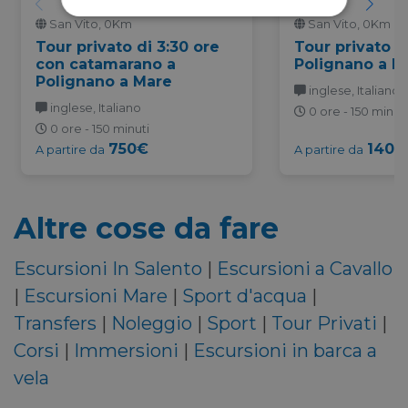
San Vito, 0Km
San Vito, 0Km
Tour privato di 3:30 ore
Tour privato d
con catamarano a
Polignano a M
Polignano a Mare
inglese, Italiano
inglese, Italiano
0 ore - 150 minuti
0 ore - 150 minuti
750€
1400
A partire da
A partire da
Altre cose da fare
Escursioni In Salento
|
Escursioni a Cavallo
|
Escursioni Mare
|
Sport d'acqua
|
Transfers
|
Noleggio
|
Sport
|
Tour Privati
|
Corsi
|
Immersioni
|
Escursioni in barca a
vela