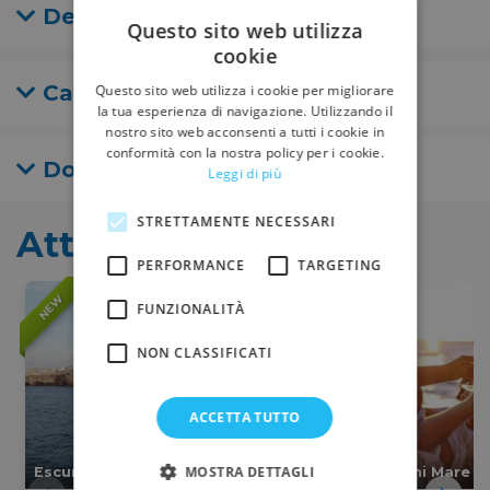
Dettagli
La rete sospesa tra i due scafi dello spazio a prua
Questo sito web utilizza
migliora ulteriormente l'esperienza, regalandovi
cookie
emozioni uniche durante la navigazione e durante
Cancellazione
Questo sito web utilizza i cookie per migliorare
le soste in rada.
la tua esperienza di navigazione. Utilizzando il
nostro sito web acconsenti a tutti i cookie in
Immergetevi nel lusso di questa straordinaria
conformità con la nostra policy per i cookie.
imbarcazione e godetevi un tour indimenticabile
Domande Frequenti
Leggi di più
lungo la meravigliosa costa di Polignano a Mare.
STRETTAMENTE NECESSARI
Attività simili
PERFORMANCE
TARGETING
NEW
NEW
FUNZIONALITÀ
NON CLASSIFICATI
ACCETTA TUTTO
MOSTRA DETTAGLI
Escursioni Mare
Escursioni Mare