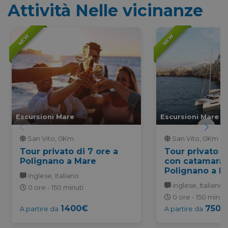
Attività Nelle vicinanze
NEW
NEW
Escursioni Mare
Escursioni Mare
San Vito, 0Km
San Vito, 0Km
Tour privato di 7 ore a
Tour privato d
Polignano a Mare
con catamara
Polignano a M
inglese, Italiano
inglese, Italiano
0 ore - 150 minuti
0 ore - 150 minuti
1400€
750€
A partire da
A partire da