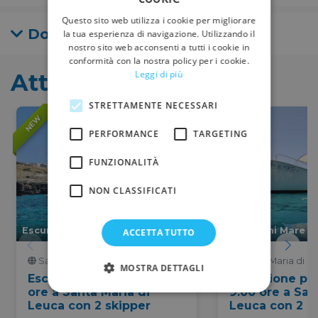
famiglia, navigando lungo la costa e immergendosi
Questo sito web utilizza i cookie per migliorare
nel cuore del Salento.
Domande Frequenti
la tua esperienza di navigazione. Utilizzando il
nostro sito web acconsenti a tutti i cookie in
Che aspetti? Prenota ora il tuo noleggio barca a
conformità con la nostra policy per i cookie.
Santa Maria di Leuca e preparati a vivere
Leggi di più
Attività simili
un'avventura emozionante, indimenticabile e
assolutamente imperdibile!
STRETTAMENTE NECESSARI
NEW
NEW
PERFORMANCE
TARGETING
FUNZIONALITÀ
NON CLASSIFICATI
Escursioni Mare
Escursioni Mare
ACCETTA TUTTO
Santa Maria di Leuca, 0Km
Santa Maria di L
MOSTRA DETTAGLI
Escursione privata di 3:00
Escursione pri
ore a Santa Maria di
9:00 ore a San
Leuca con 2 skipper
Leuca con 2 s