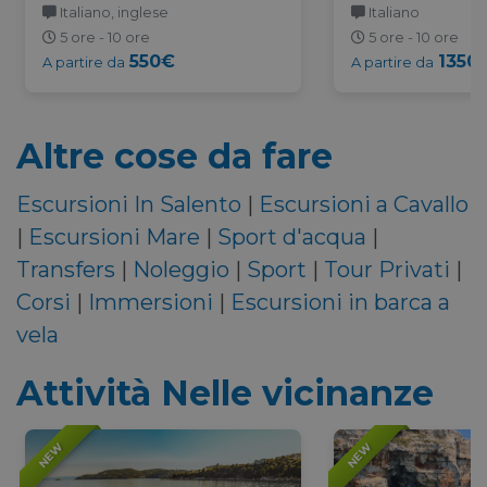
Italiano, inglese
Italiano
5 ore - 10 ore
5 ore - 10 ore
550€
1350
A partire da
A partire da
Altre cose da fare
Escursioni In Salento
|
Escursioni a Cavallo
|
Escursioni Mare
|
Sport d'acqua
|
Transfers
|
Noleggio
|
Sport
|
Tour Privati
|
Corsi
|
Immersioni
|
Escursioni in barca a
vela
Attività Nelle vicinanze
NEW
NEW