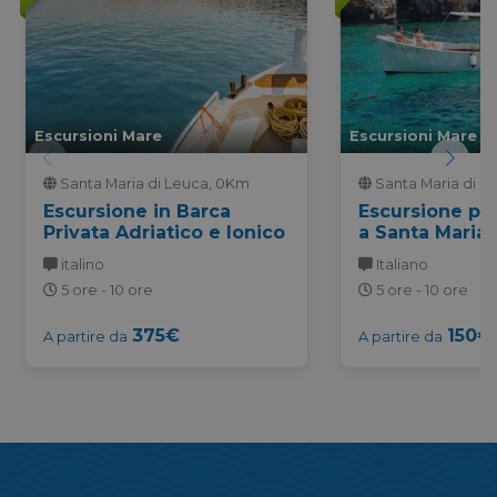
Escursioni Mare
Escursioni Mare
Santa Maria di Leuca, 0Km
Santa Maria di L
Escursione in Barca
Escursione pri
Privata Adriatico e Ionico
a Santa Maria 
italino
Italiano
5 ore - 10 ore
5 ore - 10 ore
375€
150€
A partire da
A partire da