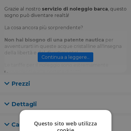
Grazie al nostro
servizio di noleggio barca
, questo
sogno può diventare realtà!
La cosa ancora più sorprendente?
Non hai bisogno di una patente nautica
per
avventurarti in queste acque cristalline all'insegna
della libertà e del divertimento!
Continua a leggere...
Le tariffe per il noleggio sono estremamente
convenienti e alla portata di tutti:
Prezzi
180,00 EURO per mezza giornata + costo della
benzina
276,00 EURO per l'intera giornata + costo della
benzina
Dettagli
Il numero massimo di persone che possono salire a
bordo è massimo 6, rendendo l'esperienza ideale
Questo sito web utilizza
Cancellazione
per godersi una giornata in compagnia di amici o
cookie