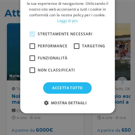
la tua esperienza di navigazione. Utilizzando il
nostro sito web acconsenti a tutti i cookie in
Attività simili
conformità con la nostra policy per i cookie.
Leggi di più
Precedente
Succe
STRETTAMENTE NECESSARI
PERFORMANCE
TARGETING
FUNZIONALITÀ
NON CLASSIFICATI
Noleggio
Noleggio
ACCETTA TUTTO
Torre Vado, 0Km
Torre Vado, 0Km
Noleggio di Utopia per
Noleggio escl
matrimoni a Torre Vado
escursioni a T
MOSTRA DETTAGLI
English
English
4 ore - 8 ore
4 ore - 8 ore
6000€
650€
A partire da
A partire da