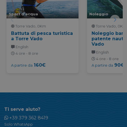
Sport d'acqua
Noleggio
Torre Vado, 0Km
Torre Vado, 0Km
Battuta di pesca turistica
Noleggio barc
a Torre Vado
patente nautic
Vado
English
English
4 ore - 8 ore
4 ore - 8 ore
160€
90€
A partire da
A partire da
Ti serve aiuto?
+39 379 362 8419
Solo WhatsApp