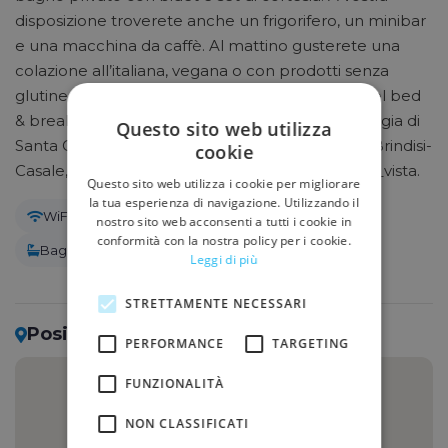
disposizione troverete anche un frigorifero, un minibar
e una macchina da caffè. Al mattino gusterete una
colazione all’italiana, vegana o con prodotti senza
glutine. Tra i luoghi d'interesse nelle vicinanze del bed
& breakfast scoprirete Lido Bagnomaria, la spiaggia di
Questo sito web utilizza
Santa Caterina e Lido Beija-Flor. L’Aeroporto di Brindisi-
cookie
Casale, il più vicino, dista 77 km dal Senia_rooms_vista.
Questo sito web utilizza i cookie per migliorare
la tua esperienza di navigazione. Utilizzando il
WiFi gratuito
Aria condizionata
TV
nostro sito web acconsenti a tutti i cookie in
conformità con la nostra policy per i cookie.
Bagno privato
Leggi di più
STRETTAMENTE NECESSARI
Posizione
PERFORMANCE
TARGETING
FUNZIONALITÀ
NON CLASSIFICATI