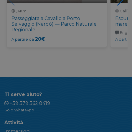
, 4Km
Gallipo
Passeggiata a Cavallo a Porto
Escursio
Selvaggio (Nardò) — Parco Naturale
mare
Regionale
Englis
20€
A partire da
A partire
Ti serve aiuto?
+39 379 362 8419
Solo WhatsApp
Attività
Immersioni